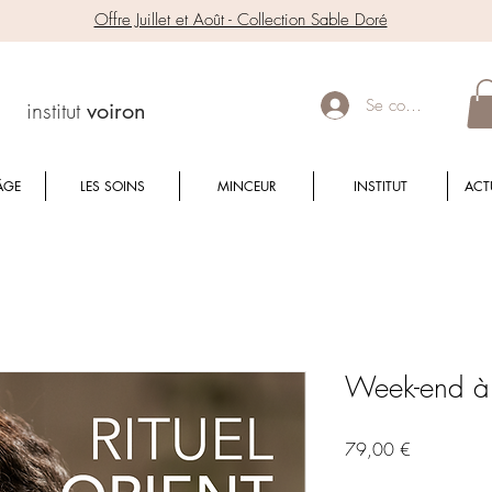
Offre Juillet et Août - Collection Sable Doré
Se connecter
institut
voiron
ÂGE
LES SOINS
MINCEUR
INSTITUT
ACT
Week-end à
Prix
79,00 €