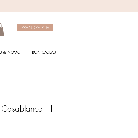
PRENDRE RDV
U & PROMO
BON CADEAU
 Casablanca - 1h