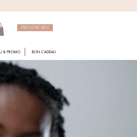
PRENDRE RDV
U & PROMO
BON CADEAU