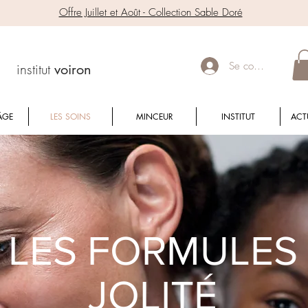
Offre Juillet et Août - Collection Sable Doré
Se connecter
institut
voiron
ÂGE
LES SOINS
MINCEUR
INSTITUT
ACT
LES FORMULES
JOLITÉ