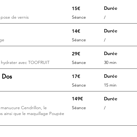
Durée
15€
 pose de vernis
Séance
/
Durée
14€
âge
Séance
/
Durée
29€
t hydrater avec TOOFRUIT
Séance
30 min
 Dos
Durée
17€
Séance
15 min
149€
Durée
a manucure Cendrillon, le
Séance
/
 ainsi que le maquillage Poupée