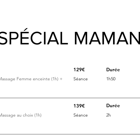
SPÉCIAL MAMA
129€
Durée
 Massage Femme enceinte (1h) +
Séance
1h50
Durée
139€
Massage au choix (1h)
Séance
2h