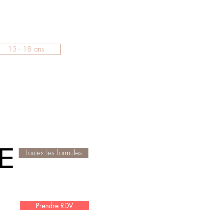
13 - 18 ans
E
Toutes les formules
Prendre RDV