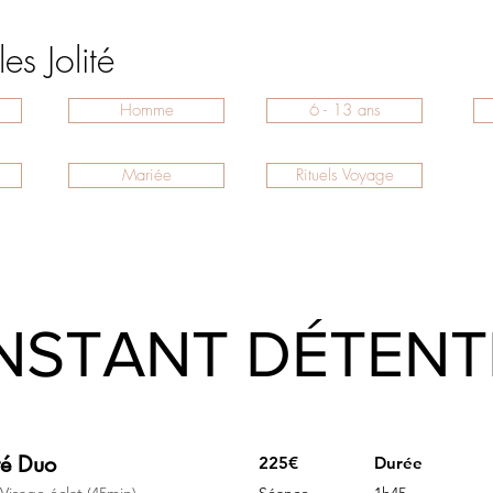
es Jolité
Homme
6 - 13 ans
Mariée
Rituels Voyage
INSTANT DÉTENT
té Duo
225€
Durée