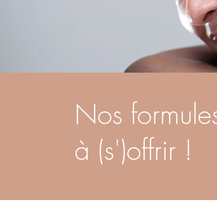
Nos formule
à (s')offrir !