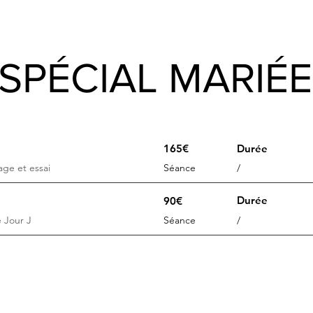
SPÉCIAL MARIÉE
165€
Durée
age et essai
Séance
/
Durée
90€
 Jour J
Séance
/