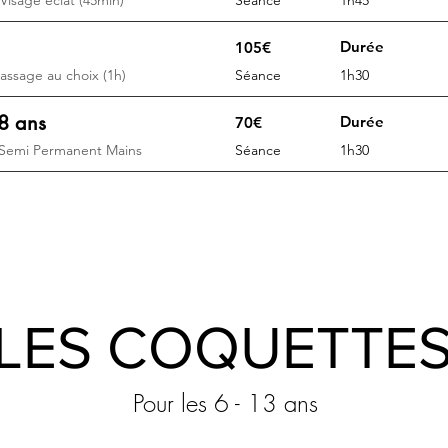
Visage éclat (45min)
Séance
1h45
Durée
105€
assage au choix (1h)
Séance
1h30
8 ans
Durée
70€
+ Semi Permanent Mains
Séance
1h30
LES COQUETTE
Pour les 6 - 13 ans