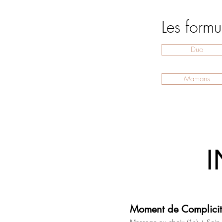
Les formul
Duo
Mamans
Moment de Complici