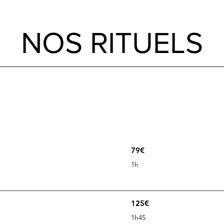
NOS RITUELS
79€
1h
125€
1h45