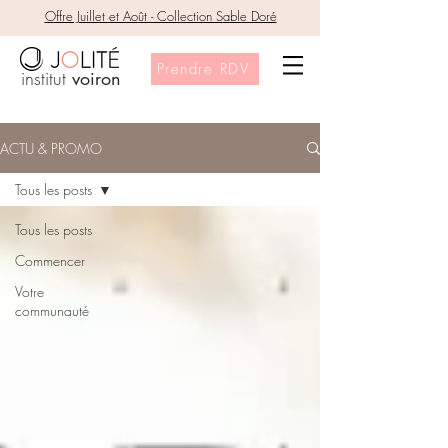
Offre Juillet et Août - Collection Sable Doré
Prendre RDV
institut
voiron
ACTU & PROMO
Tous les posts
Tous les posts
Commencer
Votre
communauté