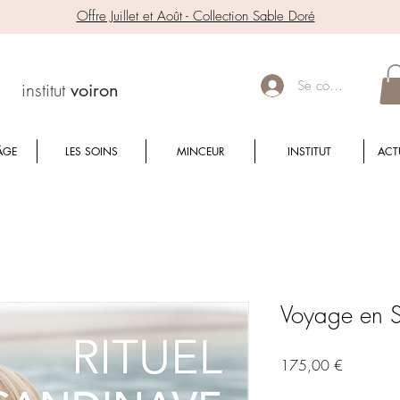
Offre Juillet et Août - Collection Sable Doré
Se connecter
institut
voiron
ÂGE
LES SOINS
MINCEUR
INSTITUT
ACT
Voyage en S
Prix
175,00 €