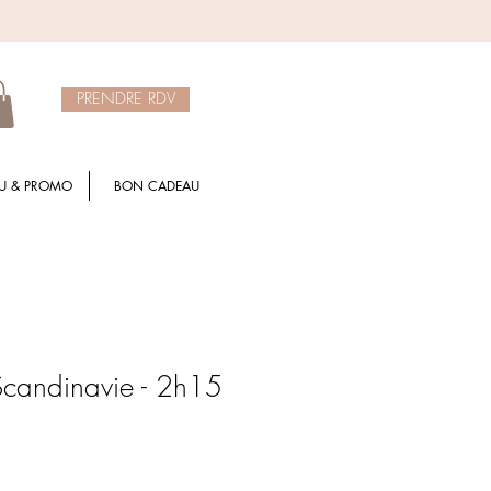
PRENDRE RDV
U & PROMO
BON CADEAU
candinavie - 2h15