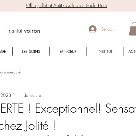
Offre Juillet et Août - Collection Sable Doré
Se connecter
institut
voiron
ÂGE
LES SOINS
MINCEUR
INSTITUT
ACT
 communauté
. 2023
1 min de lecture
ERTE ! Exceptionnel! Sensat
chez Jolité !