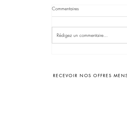
Commentaires
Rédigez un commentaire...
Il est temps de sortir vos
pieds...et de les chouchouter !
RECEVOIR NOS OFFRES MENS