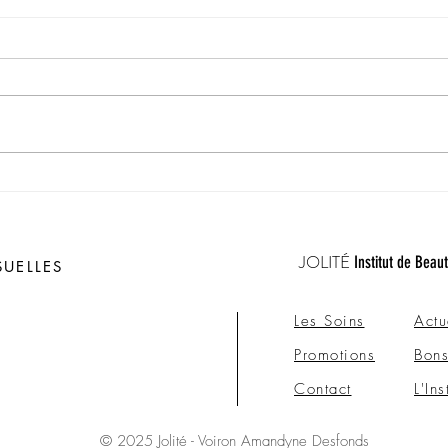
Préparez votre Rendez-Vous de
Jolit
la Saint Valentin !
merv
JOLITÉ
Institut de Beau
UELLES
Les Soins
Actu
Promotions
Bon
Contact
L'Ins
© 2025 Jolité - Voiron Amandyne Desfonds