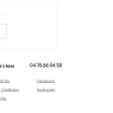
é vous souhaite une
eilleuse année 2025
04 76 66 94 58
té à Voiron
alités
Facebook
s Cadeaux
Instagram
titut