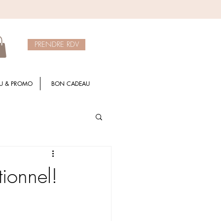
PRENDRE RDV
U & PROMO
BON CADEAU
ionnel!