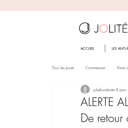
ACCUEIL
LES ANTI-
Tous les posts
Commencer
Votre
juliebwebsite
4 janv
ALERTE AL
De retour 